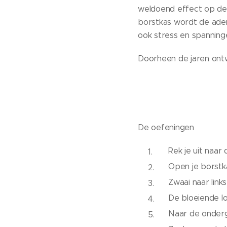
weldoend effect op de 
borstkas wordt de adem
ook stress en spanningen
Doorheen de jaren ontwi
De oefeningen
Rek je uit naa
Open je borstka
Zwaai naar link
De bloeiende lo
Naar de onderga