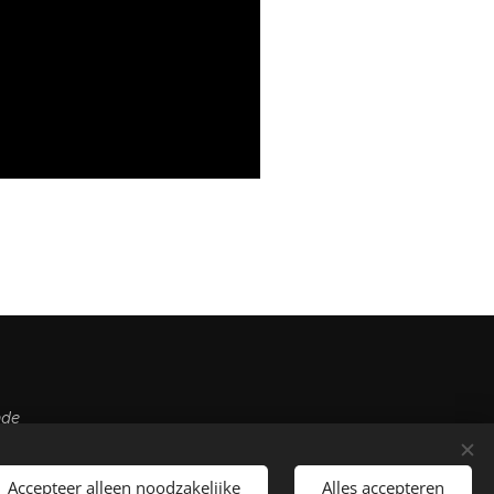
nde
Accepteer alleen noodzakelijke
Alles accepteren