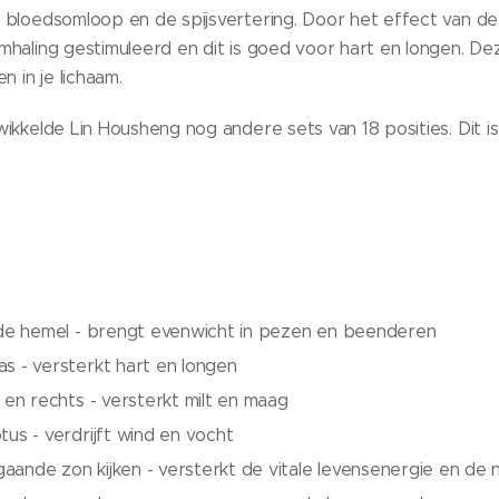
bloedsomloop en de spijsvertering. Door het effect van d
haling gestimuleerd en dit is goed voor hart en longen. De
 in je lichaam.
kkelde Lin Housheng nog andere sets van 18 posities. Dit is
r de hemel - brengt evenwicht in pezen en beenderen
s - versterkt hart en longen
s en rechts - versterkt milt en maag
tus - verdrijft wind en vocht
ande zon kijken - versterkt de vitale levensenergie en de 