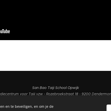
San Bao Taiji School Opwijk
udiecentrum voor Taiji vzw - Rozebroekstraat 18 - 9200 Dendermo
+32 495 20
18 51
- sctaiji@gmail.com
en en te beveiligen, en om je de
Cookies