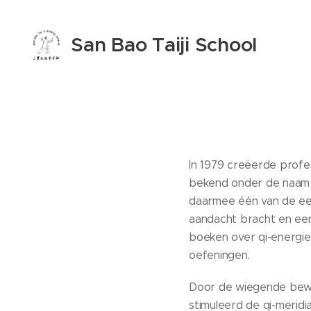
San Bao Taiji School
Opwijk
In 1979 creëerde profe
bekend onder de naam sh
daarmee één van de eer
aandacht bracht en een
boeken over qi-energie.
oefeningen.
Door de wiegende bewe
stimuleerd de qi-merid