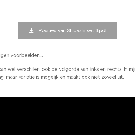
Posities van Shibashi set 3.pdf
igen voorbeelden....
an wel verschillen, ook de volgorde van links en rechts. In mij
, maar variatie is mogelijk en maakt ook niet zoveel uit.