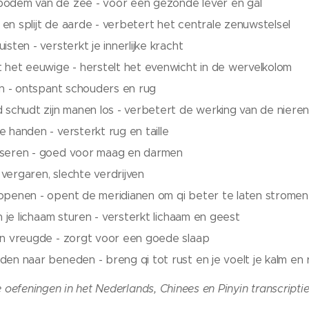
odem van de zee - voor een gezonde lever en gal
n splijt de aarde - verbetert het centrale zenuwstelsel
sten - versterkt je innerlijke kracht
 het eeuwige - herstelt het evenwicht in de wervelkolom
an - ontspant schouders en rug
 schudt zijn manen los - verbetert de werking van de niere
 handen - versterkt rug en taille
seren - goed voor maag en darmen
vergaren, slechte verdrijven
openen - opent de meridianen om qi beter te laten stromen 
n je lichaam sturen - versterkt lichaam en geest
an vreugde - zorgt voor een goede slaap
en naar beneden - breng qi tot rust en je voelt je kalm en 
e oefeningen in het Nederlands, Chinees en Pinyin transcripti