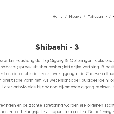
Home
Nieuws
Taijiquan
Shibashi - 3
ssor Lin Housheng de Taiji Qigong 18 Oefeningen reeks on
ibashi (spreek uit: sheubasheu; letterlijke vertaling 18 posi
sten die de aloude kennis over qigong in de Chinese cultuu
 praktische vorm gaf. Als wetenschapper publiceerde hij ook
 Later ontwikkelde hij ook nog bijkomende qigong reeksen, 
gingen en de zachte stretching worden alle organen zach
ianen en de belangrijkste accupunctuurpunten. De oefenin