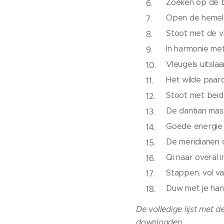
Zoeken op de b
Open de hemel e
Stoot met de vui
In harmonie met
Vleugels uitsla
Het wilde paard
Stoot met beide
De dantian mas
Goede energie 
De meridianen 
Qi naar overal i
Stappen, vol v
Duw met je hand
De volledige lijst met d
downloaden.