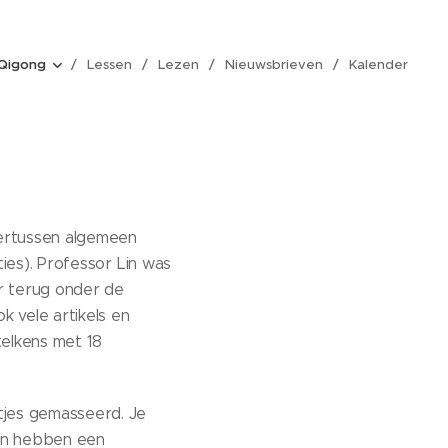
Qigong
Lessen
Lezen
Nieuwsbrieven
Kalender
dertussen algemeen
ties). Professor Lin was
r terug onder de
 vele artikels en
telkens met 18
tjes gemasseerd. Je
gen hebben een