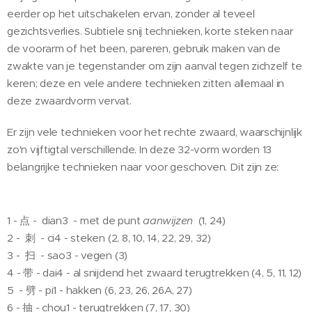
eerder op het uitschakelen ervan, zonder al teveel
gezichtsverlies. Subtiele snij technieken, korte steken naar
de voorarm of het been, pareren, gebruik maken van de
zwakte van je tegenstander om zijn aanval tegen zichzelf te
keren; deze en vele andere technieken zitten allemaal in
deze zwaardvorm vervat.
Er zijn vele technieken voor het rechte zwaard, waarschijnlijk
zo'n vijftigtal verschillende. In deze 32-vorm worden 13
belangrijke technieken naar voor geschoven. Dit zijn ze:
1 - 点 - dian3 - met de punt
aanwijzen
(1, 24)
2 - 刺 - ci4 - steken (2, 8, 10, 14, 22, 29, 32)
3 - 扫 - sao3 - vegen (3)
4 - 带 - dai4 - al snijdend het zwaard terugtrekken (4, 5, 11, 12)
5 - 劈 - pi1 - hakken (6, 23, 26, 26A, 27)
6 - 抽 - chou1 - terugtrekken (7, 17, 30)