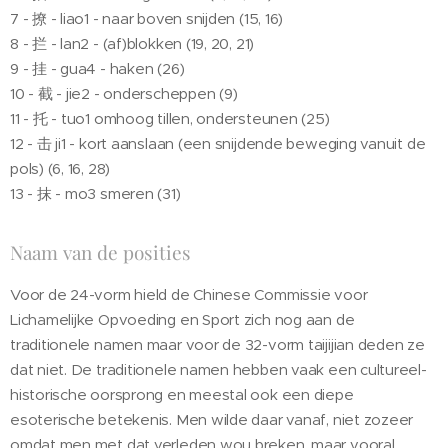
7 - 撩 - liao1 - naar boven snijden (15, 16)
8 - 拦 - lan2 - (af)blokken (19, 20, 21)
9 - 挂 - gua4 - haken (26)
10 - 截 - jie2 - onderscheppen (9)
11 - 托 - tuo1 omhoog tillen, ondersteunen (25)
12 - 击 ji1 - kort aanslaan (een snijdende beweging vanuit de
pols) (6, 16, 28)
13 - 抹 - mo3 smeren (31)
Naam van de posities
Voor de 24-vorm hield de Chinese Commissie voor
Lichamelijke Opvoeding en Sport zich nog aan de
traditionele namen maar voor de 32-vorm taijijian deden ze
dat niet. De traditionele namen hebben vaak een cultureel-
historische oorsprong en meestal ook een diepe
esoterische betekenis. Men wilde daar vanaf, niet zozeer
omdat men met dat verleden wou breken, maar vooral