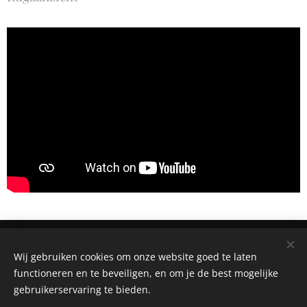
San Bao Taiji School Opwijk
Wij gebruiken cookies om onze website goed te laten
Studiecentrum voor Taiji vzw - Rozebroekstraat 18 - 9200
functioneren en te beveiligen, en om je de best mogelijke
Dendermonde
gebruikerservaring te bieden.
+32 495 20
18 51
- sctaiji@gmail.com