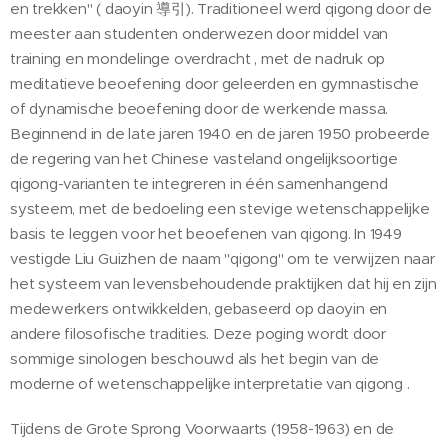
en trekken" ( daoyin 導引). Traditioneel werd qigong door de
meester aan studenten onderwezen door middel van
training en mondelinge overdracht , met de nadruk op
meditatieve beoefening door geleerden en gymnastische
of dynamische beoefening door de werkende massa.
Beginnend in de late jaren 1940 en de jaren 1950 probeerde
de regering van het Chinese vasteland ongelijksoortige
qigong-varianten te integreren in één samenhangend
systeem, met de bedoeling een stevige wetenschappelijke
basis te leggen voor het beoefenen van qigong. In 1949
vestigde Liu Guizhen de naam "qigong" om te verwijzen naar
het systeem van levensbehoudende praktijken dat hij en zijn
medewerkers ontwikkelden, gebaseerd op daoyin en
andere filosofische tradities. Deze poging wordt door
sommige sinologen beschouwd als het begin van de
moderne of wetenschappelijke interpretatie van qigong .
Tijdens de Grote Sprong Voorwaarts (1958-1963) en de