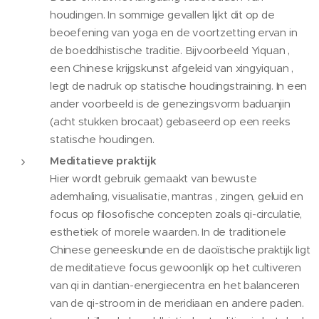
houdingen. In sommige gevallen lijkt dit op de
beoefening van yoga en de voortzetting ervan in
de boeddhistische traditie. Bijvoorbeeld Yiquan ,
een Chinese krijgskunst afgeleid van xingyiquan ,
legt de nadruk op statische houdingstraining. In een
ander voorbeeld is de genezingsvorm baduanjin
(acht stukken brocaat) gebaseerd op een reeks
statische houdingen.
Meditatieve praktijk
Hier wordt gebruik gemaakt van bewuste
ademhaling, visualisatie, mantras , zingen, geluid en
focus op filosofische concepten zoals qi-circulatie,
esthetiek of morele waarden. In de traditionele
Chinese geneeskunde en de daoïstische praktijk ligt
de meditatieve focus gewoonlijk op het cultiveren
van qi in dantian-energiecentra en het balanceren
van de qi-stroom in de meridiaan en andere paden.