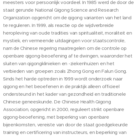
meesters voor persoonlijk voordeel. In 1985 werd de door de
staat gerunde National Qigong Science and Research
Organization opgericht om de qigong varianten van het land
te reguleren. In 1999, als reactie op de wijdverbreide
heropleving van oude tradities van spiritualiteit, moraliteit en
mystiek, en vermeende uitdagingen voor staatscontrole,
nam de Chinese regering maatregelen om de controle op
openbare qigong-beoefening af te dwingen, waaronder het
sluiten van qigongklinieken en -ziekenhuizen en het
verbieden van groepen zoals Zhong Gong en Falun Gong.
Sinds het harde optreden in 1999 wordt onderzoek naar
qigong en het beoefenen in de praktijk alleen officieel
ondersteund in het kader van gezondheid en traditionele
Chinese geneeskunde. De Chinese Health Qigong
Association, opgericht in 2000, reguleert strikt openbare
qigong-beoefening, met beperking van openbare
bijeenkomsten, vereiste van door de staat goedgekeurde
training en certificering van instructeurs, en beperking van