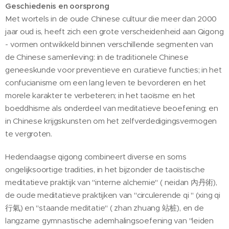
Geschiedenis en oorsprong
Met wortels in de oude Chinese cultuur die meer dan 2000
jaar oud is, heeft zich een grote verscheidenheid aan Qigong
- vormen ontwikkeld binnen verschillende segmenten van
de Chinese samenleving: in de traditionele Chinese
geneeskunde voor preventieve en curatieve functies; in het
confucianisme om een ​​lang leven te bevorderen en het
morele karakter te verbeteren; in het taoïsme en het
boeddhisme als onderdeel van meditatieve beoefening; en
in Chinese krijgskunsten om het zelfverdedigingsvermogen
te vergroten.
Hedendaagse qigong combineert diverse en soms
ongelijksoortige tradities, in het bijzonder de taoïstische
meditatieve praktijk van "interne alchemie" ( neidan 內丹術),
de oude meditatieve praktijken van "circulerende qi " (xing qi
行氣) en "staande meditatie" ( zhan zhuang 站桩), en de
langzame gymnastische ademhalingsoefening van "leiden