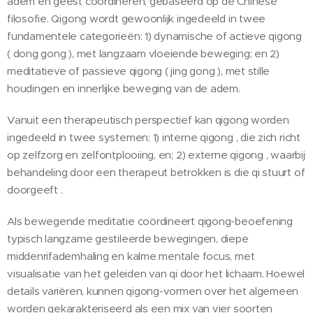
adem en geest coördineren, gebaseerd op de Chinese
filosofie. Qigong wordt gewoonlijk ingedeeld in twee
fundamentele categorieën: 1) dynamische of actieve qigong
( dong gong ), met langzaam vloeiende beweging; en 2)
meditatieve of passieve qigong ( jing gong ), met stille
houdingen en innerlijke beweging van de adem.
Vanuit een therapeutisch perspectief kan qigong worden
ingedeeld in twee systemen: 1) interne qigong , die zich richt
op zelfzorg en zelfontplooiing, en; 2) externe qigong , waarbij
behandeling door een therapeut betrokken is die qi stuurt of
doorgeeft .
Als bewegende meditatie coördineert qigong-beoefening
typisch langzame gestileerde bewegingen, diepe
middenrifademhaling en kalme mentale focus, met
visualisatie van het geleiden van qi door het lichaam. Hoewel
details variëren, kunnen qigong-vormen over het algemeen
worden gekarakteriseerd als een mix van vier soorten