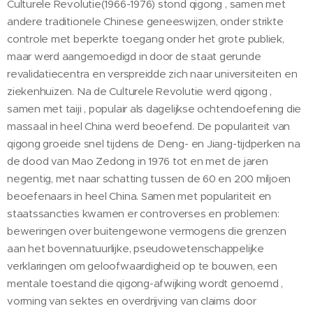
Culturele Revolutie(1966-1976) stond qigong , samen met
andere traditionele Chinese geneeswijzen, onder strikte
controle met beperkte toegang onder het grote publiek,
maar werd aangemoedigd in door de staat gerunde
revalidatiecentra en verspreidde zich naar universiteiten en
ziekenhuizen. Na de Culturele Revolutie werd qigong ,
samen met taiji , populair als dagelijkse ochtendoefening die
massaal in heel China werd beoefend. De populariteit van
qigong groeide snel tijdens de Deng- en Jiang-tijdperken na
de dood van Mao Zedong in 1976 tot en met de jaren
negentig, met naar schatting tussen de 60 en 200 miljoen
beoefenaars in heel China. Samen met populariteit en
staatssancties kwamen er controverses en problemen:
beweringen over buitengewone vermogens die grenzen
aan het bovennatuurlijke, pseudowetenschappelijke
verklaringen om geloofwaardigheid op te bouwen, een
mentale toestand die qigong-afwijking wordt genoemd ,
vorming van sektes en overdrijving van claims door