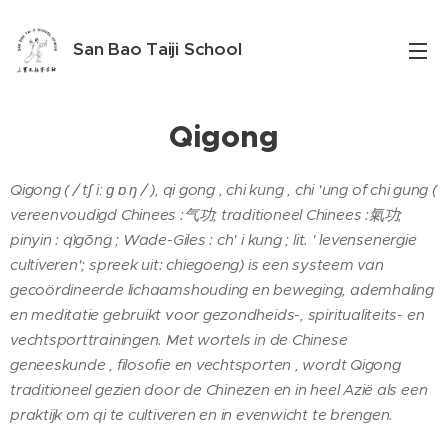
San Bao Taiji School
Opwijk
Qigong
Qigong ( / tʃ iː ɡ ɒ ŋ / ), qi gong , chi kung , chi 'ung of chi gung (
vereenvoudigd Chinees :气功; traditioneel Chinees :氣功;
pinyin : qìgōng ; Wade-Giles : ch' i kung ; lit. ' levensenergie
cultiveren'; spreek uit: chiegoeng) is een systeem van
gecoördineerde lichaamshouding en beweging, ademhaling
en meditatie gebruikt voor gezondheids-, spiritualiteits- en
vechtsporttrainingen. Met wortels in de Chinese
geneeskunde , filosofie en vechtsporten , wordt Qigong
traditioneel gezien door de Chinezen en in heel Azië als een
praktijk om qi te cultiveren en in evenwicht te brengen.